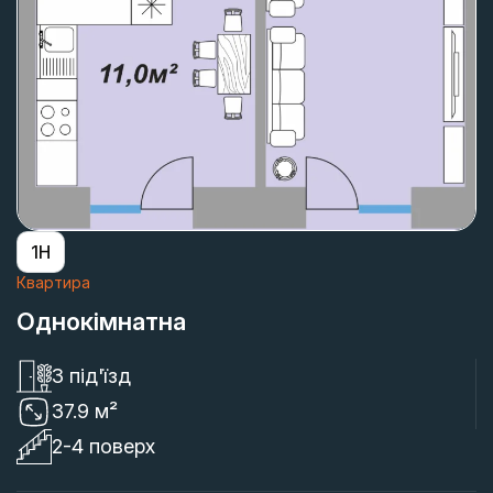
1H
Квартира
Однокімнатна
3 під'їзд
37.9 м²
2-4 поверх