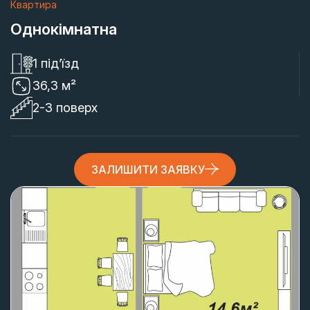
Квартира
Однокімнатна
1 під’їзд
36,3 м²
2-3 поверх
ЗАЛИШИТИ ЗАЯВКУ