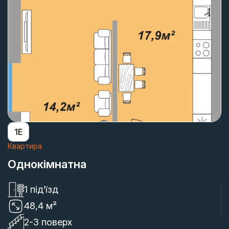
1Е
Квартира
Однокімнатна
1 під’їзд
48,4 м²
2-3 поверх