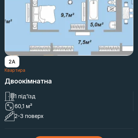
2А
Квартира
Двоокімнатна
1 під'їзд
60,1 м²
2-3 поверх