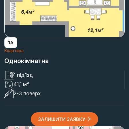
1А
Квартира
Однокімнатна
1 під’їзд
41,1 м²
2-3 поверх
ЗАЛИШИТИ ЗАЯВКУ