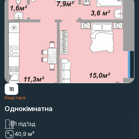
1В
Квартира
Однокімнатна
1 під’їзд
40,9 м²